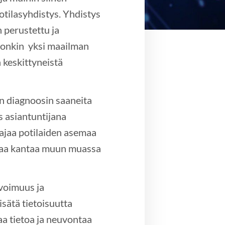
otilasyhdistys. Yhdistys
 perustettu ja
 onkin yksi maailman
 keskittyneistä
n diagnoosin saaneita
ös asiantuntijana
, ajaa potilaiden asemaa
ttaa kantaa muun muassa
voimuus ja
isätä tietoisuutta
aa tietoa ja neuvontaa