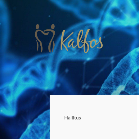
Siirry
sivun
sisältöön
Kalfos ry
Hallitus