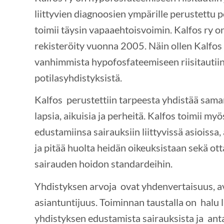
liittyvien diagnoosien ympärille perustettu p
toimii täysin vapaaehtoisvoimin. Kalfos ry on
rekisteröity vuonna 2005. Näin ollen Kalfos
vanhimmista hypofosfateemiseen riisitautiin
potilasyhdistyksistä.
Kalfos perustettiin tarpeesta yhdistää sama
lapsia, aikuisia ja perheitä. Kalfos toimii my
edustamiinsa sairauksiin liittyvissä asioissa
ja pitää huolta heidän oikeuksistaan sekä o
sairauden hoidon standardeihin.
Yhdistyksen arvoja ovat yhdenvertaisuus, a
asiantuntijuus. Toiminnan taustalla on halu l
yhdistyksen edustamista sairauksista ja ant