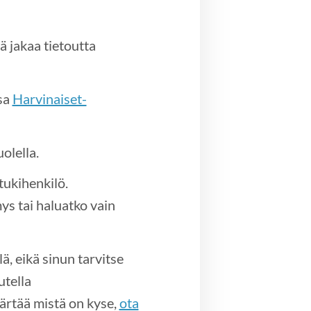
ä jakaa tietoutta
sa
Harvinaiset-
olella.
tukihenkilö.
ys tai haluatko vain
, eikä sinun tarvitse
utella
ärtää mistä on kyse,
ota