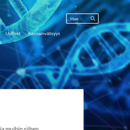
Haku
Hae
Uutiset
Kansainvälisyys
ja muihin siihen