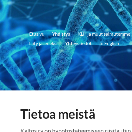
Etusivu
Yhdistys
XLH ja muut sairautemme
Liity jäseneksi
Yhteystiedot
In English
Tietoa meistä
Kalfos ry on hypofosfateemiseen riisitautiin 