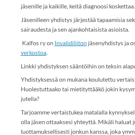
jäsenille ja kaikille, keitä diagnoosi koskettaa.
Jäsenilleen yhdistys järjestää tapaamisia sek
sairaudesta ja sen ajankohtaisista asioista.
Kalfos ry on
Invalidiliiton
jäsenyhdistys ja o
verkostoa
.
Linkki yhdistyksen sääntöihin on teksin alapu
Yhdistyksessä on mukana koulutettu vertais
Huolestuttaako tai mietityttääkö jokin kysym
jutella?
Tarjoamme vertaistukea matalalla kynnyksellä
olla jäsen ottaaksesi yhteyttä. Mikäli haluat j
luottamuksellisesti jonkun kanssa, joka ymm