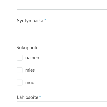
Syntymäaika
*
Sukupuoli
nainen
mies
muu
Lähiosoite
*