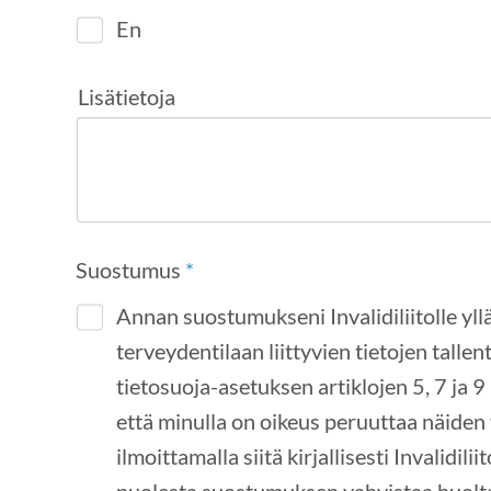
En
Lisätietoja
Suostumus
*
Annan suostumukseni Invalidiliitolle yll
terveydentilaan liittyvien tietojen tall
tietosuoja-asetuksen artiklojen 5, 7 ja 9
että minulla on oikeus peruuttaa näiden t
ilmoittamalla siitä kirjallisesti Invalidili