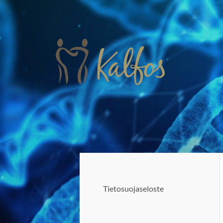
Siirry
sivun
sisältöön
Kalfos ry
Tietosuojaseloste