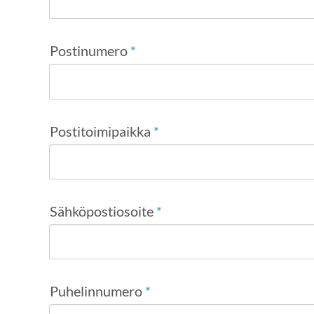
Postinumero
*
Postitoimipaikka
*
Sähköpostiosoite
*
Puhelinnumero
*