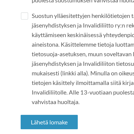
puolesta suostumuksen vahvistaa huolta
Suostun ylläesitettyjen henkilötietojen 
jäsenyhdistyksen ja Invalidiliitto ry:n rek
käyttämiseen keskinäisessä yhteydenpido
aineistona. Käsittelemme tietoja luottam
tietosuoja-asetuksen, muun soveltavan
jäsenyhdistyksen ja Invalidiliiton tietos
mukaisesti (linkki alla). Minulla on oike
tietojen käsittely ilmoittamalla siitä kirja
Invalidiliitolle. Alle 13-vuotiaan puole
vahvistaa huoltaja.
Lähetä lomake