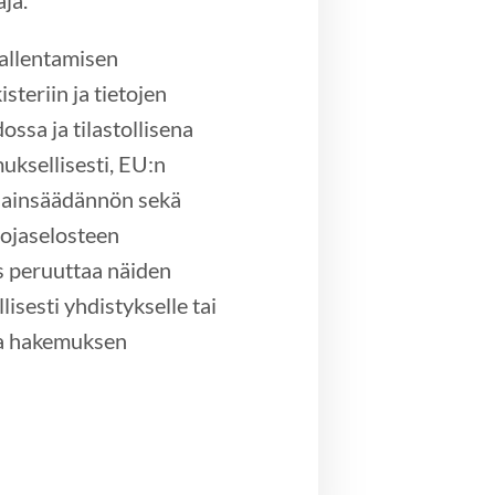
ja.
tallentamisen
isteriin ja tietojen
ssa ja tilastollisena
uksellisesti, EU:n
 lainsäädännön sekä
uojaselosteen
us peruuttaa näiden
llisesti yhdistykselle tai
sta hakemuksen