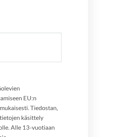
äolevien
entamiseen EU:n
 mukaisesti. Tiedostan,
ietojen käsittely
itolle. Alle 13-vuotiaan