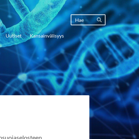
Haku
Hae
Uutiset
Kansainvälisyys
tosuojaselosteen.