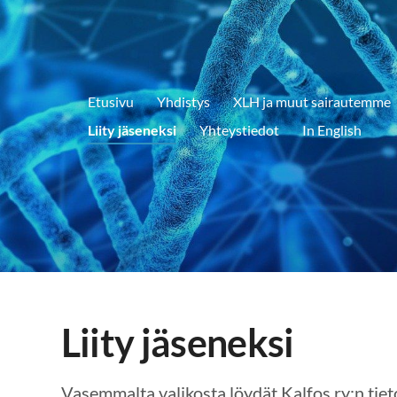
Etusivu
Yhdistys
XLH ja muut sairautemme
Liity jäseneksi
Yhteystiedot
In English
Liity jäseneksi
Vasemmalta valikosta löydät Kalfos ry:n tie