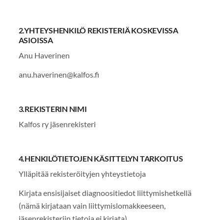
2.YHTEYSHENKILÖ REKISTERIÄ KOSKEVISSA
ASIOISSA
Anu Haverinen
anu.haverinen@kalfos.fi
3.REKISTERIN NIMI
Kalfos ry jäsenrekisteri
4.HENKILÖTIETOJEN KÄSITTELYN TARKOITUS
Ylläpitää rekisteröityjen yhteystietoja
Kirjata ensisijaiset diagnoositiedot liittymishetkellä
(nämä kirjataan vain liittymislomakkeeseen,
jäsenrekisteriin tietoja ei kirjata)