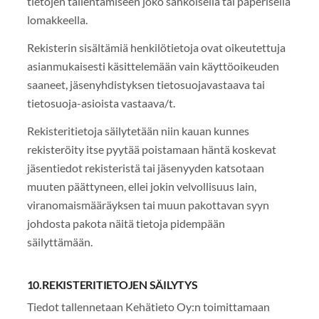
tietojen tallentamiseen joko sähköisellä tai paperisella
lomakkeella.
Rekisterin sisältämiä henkilötietoja ovat oikeutettuja
asianmukaisesti käsittelemään vain käyttöoikeuden
saaneet, jäsenyhdistyksen tietosuojavastaava tai
tietosuoja-asioista vastaava/t.
Rekisteritietoja säilytetään niin kauan kunnes
rekisteröity itse pyytää poistamaan häntä koskevat
jäsentiedot rekisteristä tai jäsenyyden katsotaan
muuten päättyneen, ellei jokin velvollisuus lain,
viranomaismääräyksen tai muun pakottavan syyn
johdosta pakota näitä tietoja pidempään
säilyttämään.
10.REKISTERITIETOJEN SÄILYTYS
Tiedot tallennetaan Kehätieto Oy:n toimittamaan