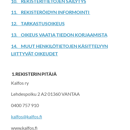
10. REKISTERITIETOJEN SÄILYTYS
11. REKISTERÖIDYN INFORMOINTI
12. TARKASTUSOIKEUS
13. OIKEUS VAATIA TIEDON KORJAAMISTA
14. MUUT HENKILÖTIETOJEN KÄSITTELYYN
LIITTYVÄT OIKEUDET
1.REKISTERIN PITÄJÄ
Kalfos ry
Lehdespolku 2 A2 01360 VANTAA
0400 757 910
kalfos@kalfos.fi
www.kalfos.fi