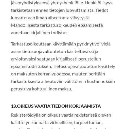
jäsenyhdistyksensä yhteyshenkilölle. Henkilöllisyys
tarkistetaan ennen tietojen luovuttamista. Tiedot
luovutetaan ilman aiheetonta viivytystä.
Mahdollisesta tarkastusoikeuden epäämisestä
annetaan kirjallinen todistus.
Tarkastusoikeuttaan käyttämään pyrkinyt voi vielä
asian tietosuojavaltuutetun käsiteltäväksi ja
arvioitavaksi saatuaan kirjallisesti perustellun
epäämistodistuksen. Tietosuojavaltuutetun käsittely
on maksuton kerran vuodessa, muuten peritään
tarkastuksesta aiheutuviin välittömiin kustannuksiin
perustuva kohtuullinen maksu.
13.OIKEUS VAATIA TIEDON KORJAAMISTA
Rekisteröidyllä on oikeus vaatia rekisterissä olevan
käsittelyn kannalta virheellisen, tarpeettoman,