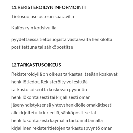
11.REKISTERÖIDYN INFORMOINTI
Tietosuojaseloste on saatavilla
Kalfos ry:n kotisivuilla
pyydettäessä tietosuojasta vastaavalta henkilöltä
postitettuna tai sähköpostitse
12.TARKASTUSOIKEUS
Rekisteröidyllä on oikeus tarkastaa itseään koskevat
henkilötiedot. Rekisteröity voi esittää
tarkastusoikeutta koskevan pyynnön
henkilökohtaisesti tai kirjallisesti oman
jäsenyhdistyksensä yhteyshenkilölle omakätisesti
allekirjoitetulla kirjeellä, sähköpostitse tai
henkilökohtaisesti käymällä tai toimittamalla
kirjallinen rekisteritietojen tarkastuspyyntö oman