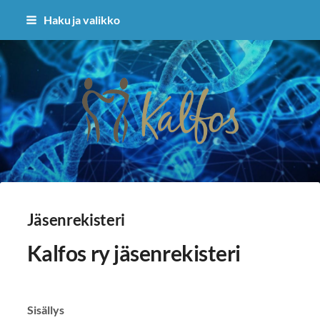
Siirry
Haku ja valikko
sivun
sisältöön
Kalfos ry
Jäsenrekisteri
Kalfos ry jäsenrekisteri
Sisällys