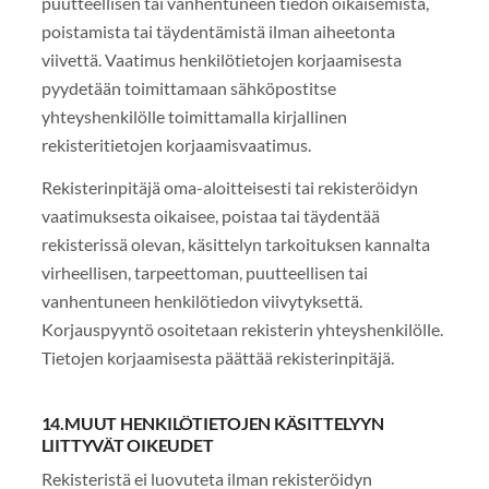
puutteellisen tai vanhentuneen tiedon oikaisemista,
poistamista tai täydentämistä ilman aiheetonta
viivettä. Vaatimus henkilötietojen korjaamisesta
pyydetään toimittamaan sähköpostitse
yhteyshenkilölle toimittamalla kirjallinen
rekisteritietojen korjaamisvaatimus.
Rekisterinpitäjä oma-aloitteisesti tai rekisteröidyn
vaatimuksesta oikaisee, poistaa tai täydentää
rekisterissä olevan, käsittelyn tarkoituksen kannalta
virheellisen, tarpeettoman, puutteellisen tai
vanhentuneen henkilötiedon viivytyksettä.
Korjauspyyntö osoitetaan rekisterin yhteyshenkilölle.
Tietojen korjaamisesta päättää rekisterinpitäjä.
14.MUUT HENKILÖTIETOJEN KÄSITTELYYN
LIITTYVÄT OIKEUDET
Rekisteristä ei luovuteta ilman rekisteröidyn