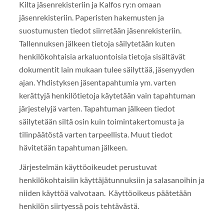
Kilta jäsenrekisteriin ja Kalfos ry:n omaan
jäsenrekisteriin. Paperisten hakemusten ja
suostumusten tiedot siirretään jäsenrekisteriin.
Tallennuksen jälkeen tietoja säilytetään kuten
henkilökohtaisia arkaluontoisia tietoja sisältävät
dokumentit lain mukaan tulee säilyttää, jäsenyyden
ajan. Yhdistyksen jäsentapahtumia ym. varten
kerättyjä henkilötietoja käytetään vain tapahtuman
järjestelyjä varten. Tapahtuman jälkeen tiedot
säilytetään siltä osin kuin toimintakertomusta ja
tilinpäätöstä varten tarpeellista. Muut tiedot
hävitetään tapahtuman jälkeen.
Järjestelmän käyttöoikeudet perustuvat
henkilökohtaisiin käyttäjätunnuksiin ja salasanoihin ja
niiden käyttöä valvotaan. Käyttöoikeus päätetään
henkilön siirtyessä pois tehtävästä.