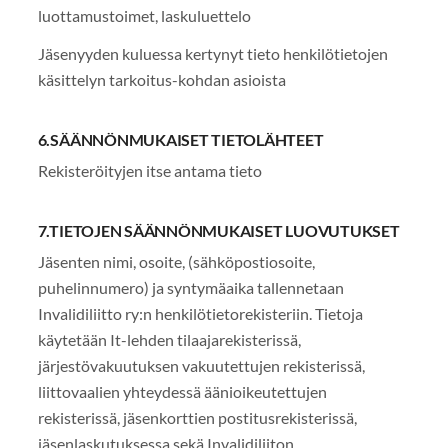
luottamustoimet, laskuluettelo
Jäsenyyden kuluessa kertynyt tieto henkilötietojen
käsittelyn tarkoitus-kohdan asioista
6.SÄÄNNÖNMUKAISET TIETOLÄHTEET
Rekisteröityjen itse antama tieto
7.TIETOJEN SÄÄNNÖNMUKAISET LUOVUTUKSET
Jäsenten nimi, osoite, (sähköpostiosoite,
puhelinnumero) ja syntymäaika tallennetaan
Invalidiliitto ry:n henkilötietorekisteriin. Tietoja
käytetään It-lehden tilaajarekisterissä,
järjestövakuutuksen vakuutettujen rekisterissä,
liittovaalien yhteydessä äänioikeutettujen
rekisterissä, jäsenkorttien postitusrekisterissä,
jäsenlaskutuksessa sekä Invalidiliiton