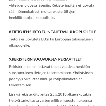
yhteydenpidossa jäseniin. Rekisterinpitäjä ei luovuta
säännönmukaisesti muita rekisteröityjen
henkilötietoja ulkopuolisille.
8.TIETOJEN SIIRTO EU:N TAI ETA:N ULKOPUOLELLE
Tietoja ei luovuteta EU:n tai Euroopan talousalueen
ulkopuolelle
.
9.REKISTERIN SUOJAUKSEN PERIAATTEET
Rekisteriin tallennettavat tiedot vaativat henkilön
suostumuksen tietojen tallentamiseen. Yhdistyksen
jäsenyys oikeuttaa nimi- ja kotipaikkatietojen
tallentamisen.
Lisäksi rekisteröity antaa 25.5.2018 alkaen kutakin
tiettyä tarkoitusta varten erillisen suostumuksensa