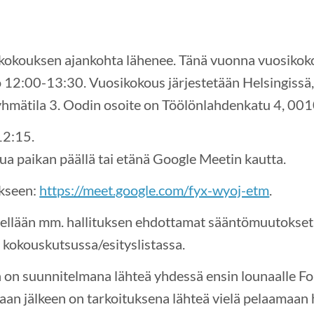
okouksen ajankohta lähenee. Tänä vuonna vuosikoko
 12:00-13:30. Vuosikokous järjestetään Helsingissä,
yhmätila 3. Oodin osoite on Töölönlahdenkatu 4, 001
12:15.
ua paikan päällä tai etänä Google Meetin kautta.
ukseen:
https://meet.google.com/fyx-wyoj-etm
.
ellään mm. hallituksen ehdottamat sääntömuutokset,
a kokouskutsussa/esityslistassa.
 on suunnitelmana lähteä yhdessä ensin lounaalle F
an jälkeen on tarkoituksena lähteä vielä pelaamaan 