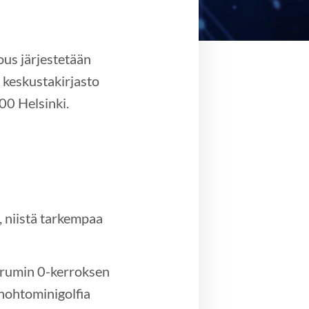
us järjestetään
 keskustakirjasto
00 Helsinki.
 niistä tarkempaa
orumin 0-kerroksen
hohtominigolfia