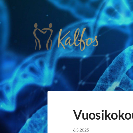
Siirry
sivun
sisältöön
Kalfos ry
Vuosikoko
6.5.2025