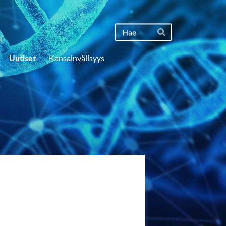
Haku
Hae
Uutiset
Kansainvälisyys