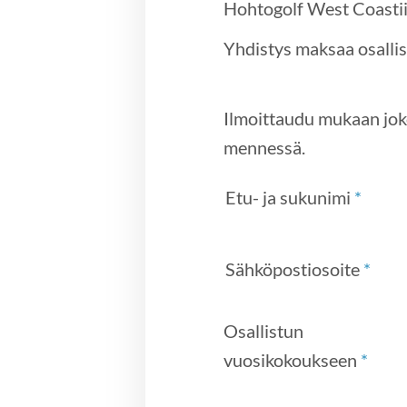
Hohtogolf West Coastiin
Yhdistys maksaa osallis
Ilmoittaudu mukaan joko
mennessä.
Etu- ja sukunimi
*
Sähköpostiosoite
*
Osallistun
vuosikokoukseen
*