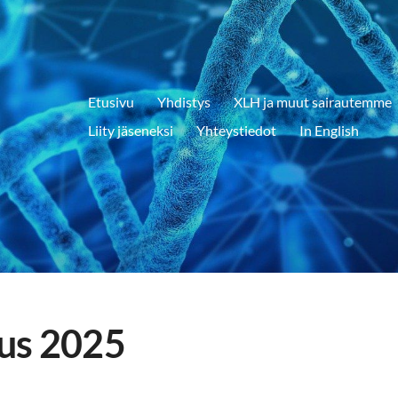
Etusivu
Yhdistys
XLH ja muut sairautemme
Liity jäseneksi
Yhteystiedot
In English
us 2025