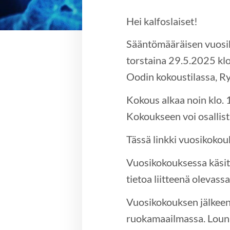
Hei kalfoslaiset!
Sääntömääräisen vuosik
torstaina 29.5.2025 klo
Oodin kokoustilassa, R
Kokous alkaa noin klo. 
Kokoukseen voi osallist
Tässä linkki vuosikoko
Vuosikokouksessa käsit
tietoa liitteenä olevass
Vuosikokouksen jälkeen
ruokamaailmassa. Louna